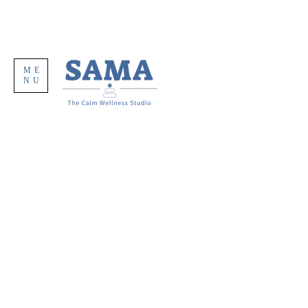
ME
NU